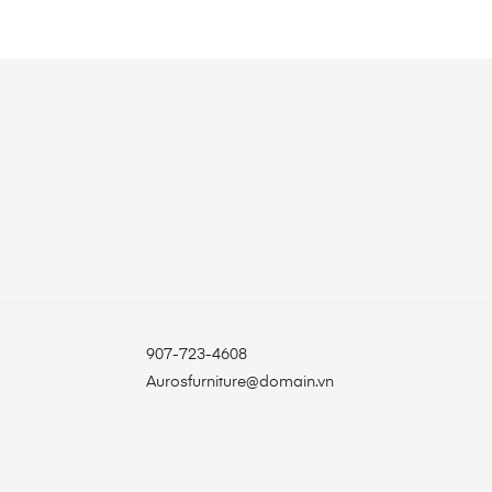
907-723-4608
Aurosfurniture@domain.vn