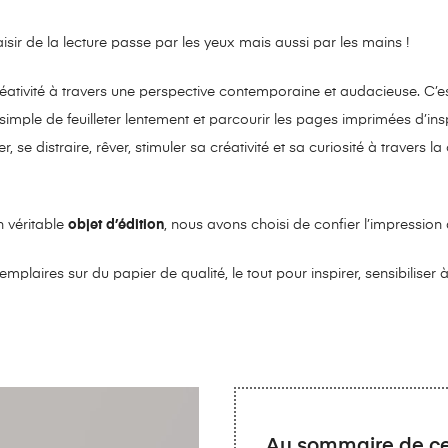
aisir de la lecture passe par les yeux mais aussi par les mains !
éativité à travers une perspective contemporaine et audacieuse. C’es
 simple de feuilleter lentement et parcourir les pages imprimées d’ins
r, se distraire, rêver, stimuler sa créativité et sa curiosité à travers l
n véritable
objet d’édition
, nous avons choisi de confier l’impressio
plaires sur du papier de qualité, le tout pour inspirer, sensibiliser à
Au sommaire de ce 