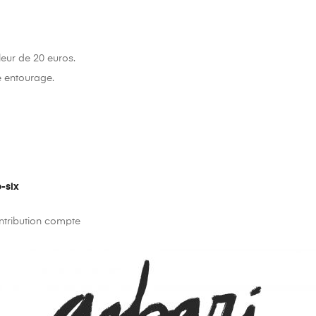
eur de 20 euros.
e entourage.
-six
ntribution compte