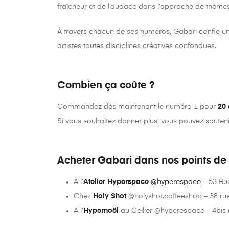
fraîcheur et de l’audace dans l’approche de thèmes
À travers chacun de ses numéros, Gabari confie un e
artistes toutes disciplines créatives confondues.
Combien ça coûte ?
Commandez dès maintenant le numéro 1 pour
20 
Si vous souhaitez donner plus, vous pouvez souteni
Acheter Gabari dans nos points de
À l’
Atelier Hyperspace
@hyperespace
– 53 Rue
Chez
Holy Shot
@holyshot.coffeeshop – 38 ru
A l’
Hypernoël
au Cellier @hyperespace – 4bis