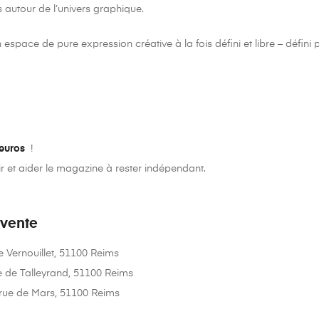
 autour de l’univers graphique.
space de pure expression créative à la fois défini et libre – défini 
euros
!
r et aider le magazine à rester indépendant.
 vente
 Vernouillet, 51100 Reims
e de Talleyrand, 51100 Reims
 rue de Mars, 51100 Reims