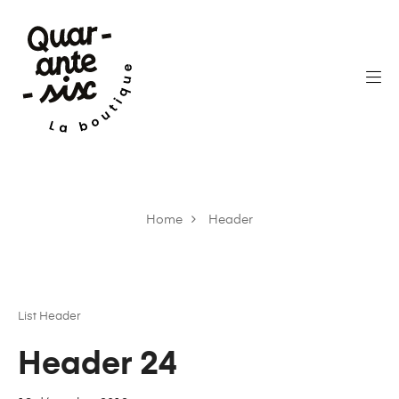
Home
Header
List Header
Header 24